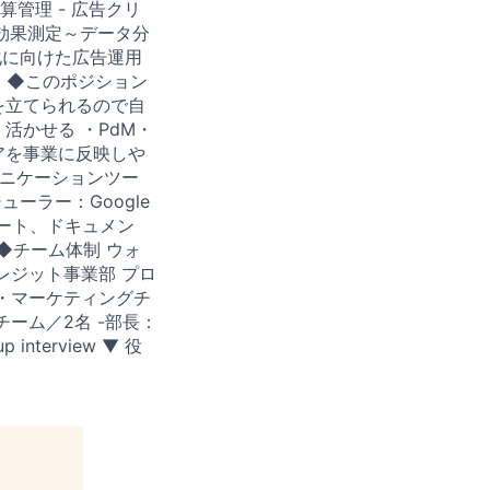
管理 - 広告クリ
した効果測定～データ分
化に向けた広告運用
 ◆このポジション
を立てられるので自
活かせる ・PdM・
アを事業に反映しや
ミュニケーションツー
ジューラー：Google
ドシート、ドキュメン
ws ◆チーム体制 ウォ
クレジット事業部 プロ
タ・マーケティングチ
チーム／2名 -部長：
terview ▼ 役