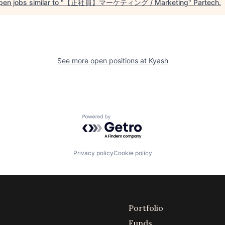
en jobs similar to "
【正社員】マーケティング / Marketing
"
Partech
.
See more open positions at
Kyash
Powered by Getro.com
Privacy policy
Cookie policy
Portfolio
Funds