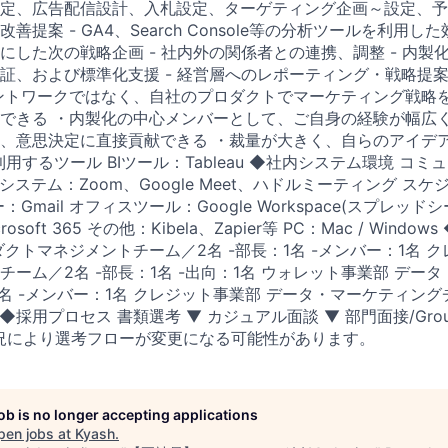
定、広告配信設計、入札設定、ターゲティング企画～設定、予算
善提案 - GA4、Search Console等の分析ツールを利用
にした次の戦略企画 - 社内外の関係者との連携、調整 - 内製
証、および標準化支援 - 経営層へのレポーティング・戦略提案
ントワークではなく、自社のプロダクトでマーケティング戦略
できる ・内製化の中心メンバーとして、ご自身の経験が幅広く
、意思決定に直接貢献できる ・裁量が大きく、自らのアイデ
用するツール BIツール：Tableau ◆社内システム環境 コ
会議システム：Zoom、Google Meet、ハドルミーティング スケ
Gmail オフィスツール：Google Workspace(スプレッ
soft 365 その他：Kibela、Zapier等 PC：Mac / Windo
クトマネジメントチーム／2名 -部長：1名 -メンバー：1名 
ーム／2名 -部長：1名 -出向：1名 ウォレット事業部 デー
1名 -メンバー：1名 クレジット事業部 データ・マーケティング
◆採用プロセス 書類選考 ▼ カジュアル面談 ▼ 部門面接/Group in
*状況により選考フローが変更になる可能性があります。
job is no longer accepting applications
pen jobs at
Kyash
.