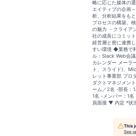
略に応じた媒体の選
エイティブの企画～改
析、分析結果をもと
プロセスの構築、検
の魅力 ・クライア
社の成長にコミット
経営層と密に連携し
すい環境 ◆業務で利
ル：Slack Web
カレンダー メーラー：
ト、スライド)、Micro
レット事業部 プロダ
ダクトマネジメントチ
ーム／2名 -部長：
1名 -メンバー：1名 
員面接 ▼ 内定 
This 
See o