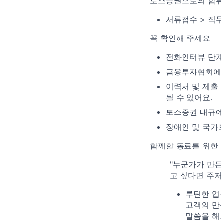
토스증권으로의 합류
서류접수 > 직
꼭 확인해 주세요
전화인터뷰 단계
금융투자협회
에
이력서 및 제출
될 수 있어요.
토스증권 내규에
장애인 및 국가
함께할 동료를 위한
"누군가가 만
고 싶다면 주저
루틴한 업
고객의 만
말씀을 해