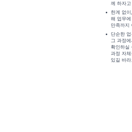
께 하자고
한계 없이
해 업무에
만족까지 
단순한 업
그 과정에
확인하실 
과정 자체
있길 바라