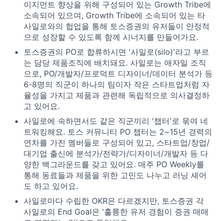
이지먼트 향상을 위해 구성되어 있는 Growth Tribe에
소속되어 있으며, Growth Tribe에 소속되어 있는 타
사일로와의 헙업을 통해 토스증권의 유저들이 안정적
으로 성장할 수 있도록 함께 시너지를 만들어가요.
토스증권의 PO로 합류하시면 '사일로(silo)'라고 부르
는 담당 제품조직에 배치돼요. 사일로는 애자일 조직
으로, PO/개발자/프로덕트 디자이너/데이터 분석가 등
6-8명의 직군이 하나의 팀이자 작은 스타트업처럼 자
율성을 가지고 제품과 관련해 독립적으로 의사결정하
고 있어요.
사일로에 속하면서도 같은 직군끼리 '챕터'로 묶여 네
트워킹해요. 토스 커뮤니티 PO 챕터는 2~15년 경력의
연차를 가진 멤버들로 구성되어 있고, 스타트업/창업/
대기업 출신에 분석가/전략가/디자이너/개발자 등 다
양한 백그라운드를 갖고 있어요. 매주 PO Weekly를
통해 동료들과 제품을 위한 고민도 나누고 러닝 셰어
도 하고 있어요.
사일로마다 수립한 OKR은 다르겠지만, 토스증권 각
사일로의 End Goal은 '훌륭한 유저 경험이 증권 매매