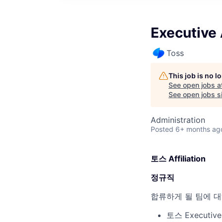
Executive 
Toss
This job is no 
See open jobs a
See open jobs si
Administration
Posted
6+ months ag
토스 Affiliation
정규직
합류하게 될 팀에 
토스 Executi