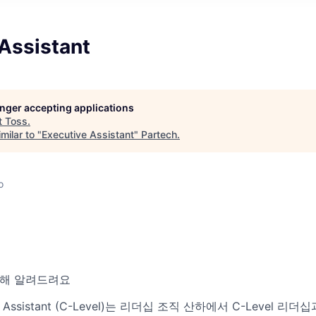
Assistant
longer accepting applications
t
Toss
.
milar to "
Executive Assistant
"
Partech
.
o
대해 알려드려요
ve Assistant (C-Level)는 리더십 조직 산하에서 C-Level 