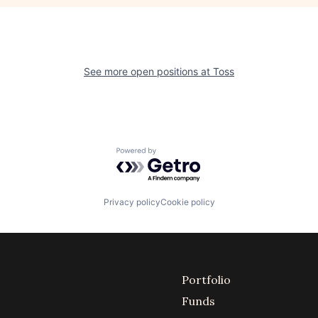
See more open positions at
Toss
Powered by Getro.com
Privacy policy
Cookie policy
Portfolio
Funds