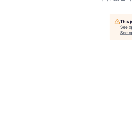
This 
See o
See op