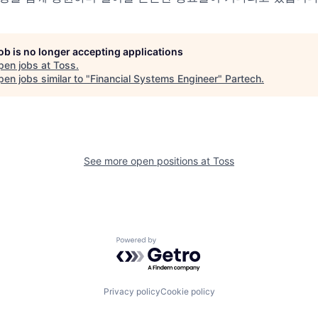
job is no longer accepting applications
pen jobs at
Toss
.
en jobs similar to "
Financial Systems Engineer
"
Partech
.
See more open positions at
Toss
Powered by Getro.com
Privacy policy
Cookie policy