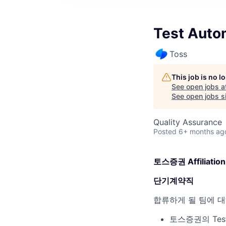
Test Auto
Toss
This job is no 
See open jobs a
See open jobs si
Quality Assurance
Posted
6+ months ag
토스증권 Affiliation
단기계약직
합류하게 될 팀에 
토스증권의 Test 