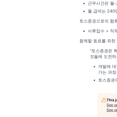
근무시간은 월-금(
월 급여는 240
토스증권으로의 합류
서류접수 > 직
함께할 동료를 위한
“토스증권은 
것들에 도전하고
개발에 대
가는 과정
토스증권의
This 
See o
See op