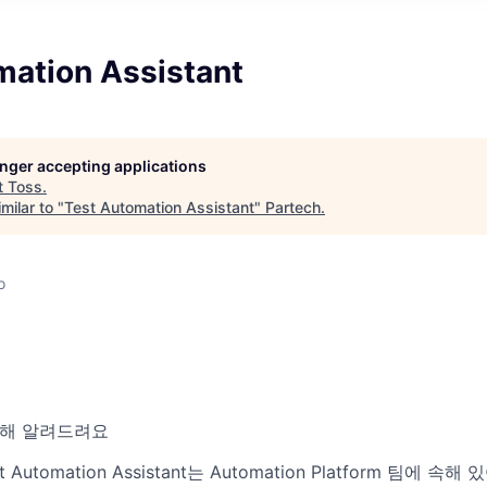
mation Assistant
longer accepting applications
t
Toss
.
milar to "
Test Automation Assistant
"
Partech
.
o
대해 알려드려요
Automation Assistant는 Automation Platform 팀에 속해 