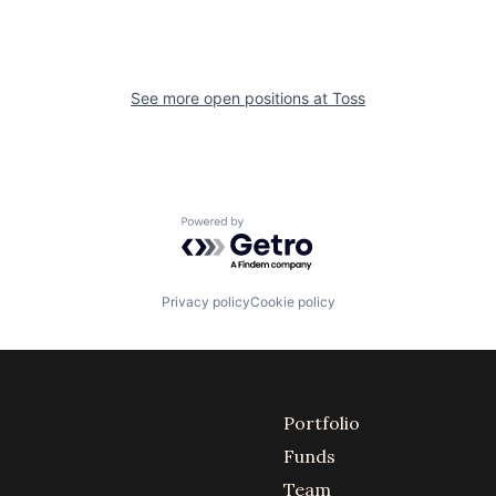
See more open positions at
Toss
Powered by Getro.com
Privacy policy
Cookie policy
Portfolio
Funds
Team