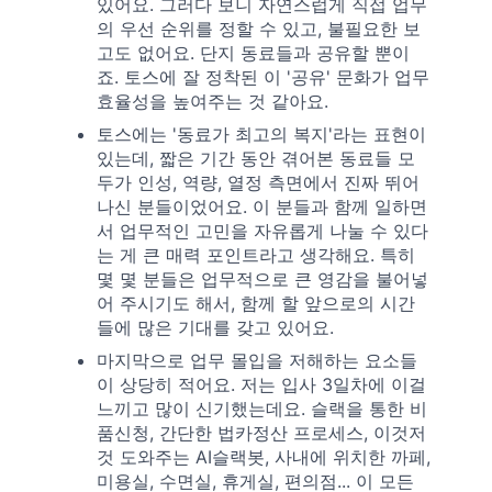
있어요. 그러다 보니 자연스럽게 직접 업무
의 우선 순위를 정할 수 있고, 불필요한 보
고도 없어요. 단지 동료들과 공유할 뿐이
죠. 토스에 잘 정착된 이 '공유' 문화가 업무
효율성을 높여주는 것 같아요.
토스에는 '동료가 최고의 복지'라는 표현이
있는데, 짧은 기간 동안 겪어본 동료들 모
두가 인성, 역량, 열정 측면에서 진짜 뛰어
나신 분들이었어요. 이 분들과 함께 일하면
서 업무적인 고민을 자유롭게 나눌 수 있다
는 게 큰 매력 포인트라고 생각해요. 특히
몇 몇 분들은 업무적으로 큰 영감을 불어넣
어 주시기도 해서, 함께 할 앞으로의 시간
들에 많은 기대를 갖고 있어요.
마지막으로 업무 몰입을 저해하는 요소들
이 상당히 적어요. 저는 입사 3일차에 이걸
느끼고 많이 신기했는데요. 슬랙을 통한 비
품신청, 간단한 법카정산 프로세스, 이것저
것 도와주는 AI슬랙봇, 사내에 위치한 까페,
미용실, 수면실, 휴게실, 편의점... 이 모든