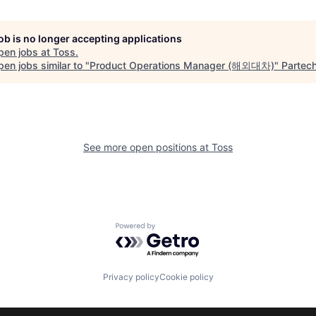
job is no longer accepting applications
pen jobs at
Toss
.
en jobs similar to "
Product Operations Manager (해외대차)
"
Partec
See more open positions at
Toss
Powered by Getro.com
Privacy policy
Cookie policy