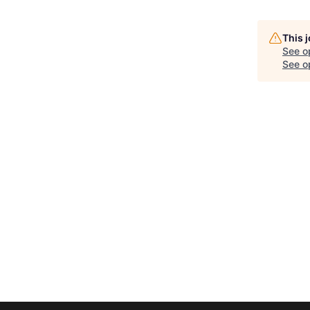
This 
See o
See op