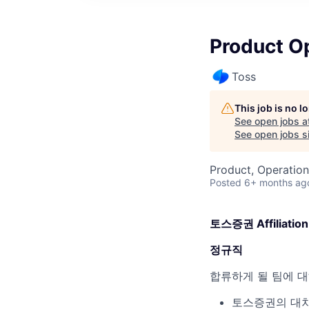
Product 
Toss
This job is no 
See open jobs a
See open jobs si
Product, Operation
Posted
6+ months ag
토스증권 Affiliation
정규직
합류하게 될 팀에 
토스증권의 대차 