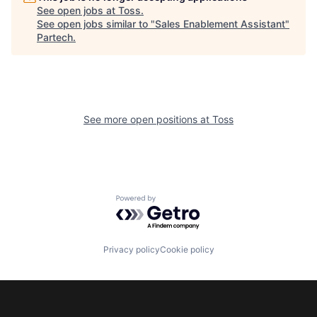
See open jobs at
Toss
.
See open jobs similar to "
Sales Enablement Assistant
"
Partech
.
See more open positions at
Toss
Powered by Getro.com
Privacy policy
Cookie policy