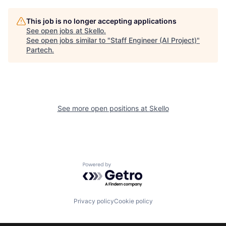
This job is no longer accepting applications
See open jobs at
Skello
.
See open jobs similar to "
Staff Engineer (AI Project)
"
Partech
.
See more open positions at
Skello
Powered by Getro.com
Privacy policy
Cookie policy