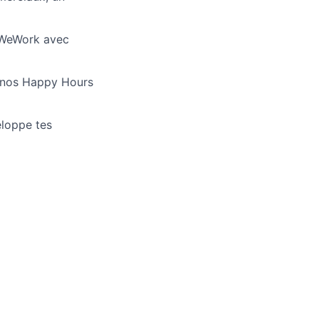
z WeWork avec
de nos Happy Hours
eloppe tes