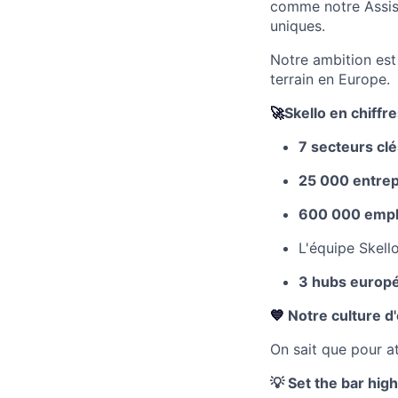
comme notre Assist
uniques.
Notre ambition est
terrain en Europe.
🚀
Skello en chiffr
7 secteurs clé
25 000 entrep
600 000 emp
L'équipe Skello
3 hubs europ
💙
Notre culture d
On sait que pour at
💡 Set the bar hig