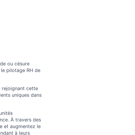
ude ou césure
 le pilotage RH de
 rejoignant cette
alents uniques dans
unités
nce. À travers des
se et augmentez le
ondant à leurs