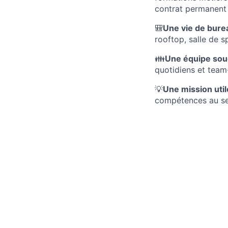
contrat permanent e
🎒
Une vie de bure
rooftop, salle de s
👪
Une équipe so
quotidiens et team
💡
Une mission util
compétences au sei