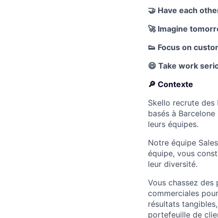
🤝 Have each othe
🚀 Imagine tomorr
👟 Focus on custom
😄 Take work serio
🔎 Contexte
Skello recrute des
basés à Barcelone p
leurs équipes.
Notre équipe Sales
équipe, vous const
leur diversité.
Vous chassez des pr
commerciales pour 
résultats tangibles
portefeuille de cli