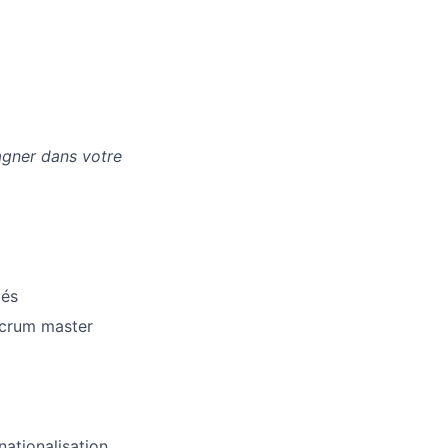
agner dans votre
iés
 scrum master
nationalisation