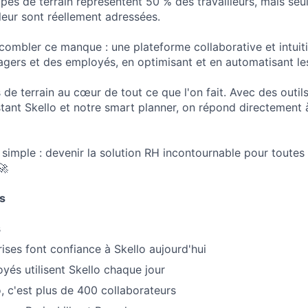
ipes de terrain représentent 50 % des travailleurs, mais se
 leur sont réellement adressées.
combler ce manque : une plateforme collaborative et intuitiv
gers et des employés, en optimisant et en automatisant les
de terrain au cœur de tout ce que l'on fait. Avec des outils 
ant Skello et notre smart planner, on répond directement à
 simple : devenir la solution RH incontournable pour toutes
🚀
es
s
ises font confiance à Skello aujourd'hui
és utilisent Skello chaque jour
o, c'est plus de 400 collaborateurs