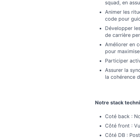
squad, en assur
Animer les rit
code pour guid
Développer le
de carrière pe
Améliorer en c
pour maximiser
Participer act
Assurer la syn
la cohérence d
Notre stack techni
Coté back : No
Côté front : V
Côté DB : Pos