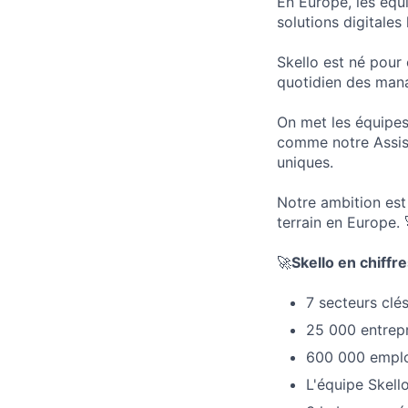
En Europe, les équ
solutions digitales
Skello est né pour 
quotidien des mana
On met les équipes 
comme notre Assist
uniques.
Notre ambition est
terrain en Europe. 
🚀
Skello en chiffr
7 secteurs clé
25 000 entrepr
600 000 employ
L'équipe Skell