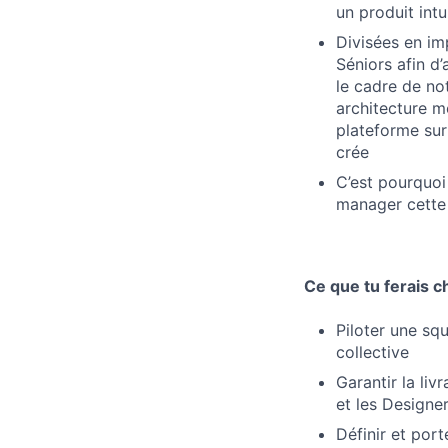
un produit intui
Divisées en im
Séniors afin d
le cadre de no
architecture m
plateforme su
crée
C’est pourquoi
manager cette
Ce que tu ferais ch
Piloter une sq
collective
Garantir la li
et les Designe
Définir et por