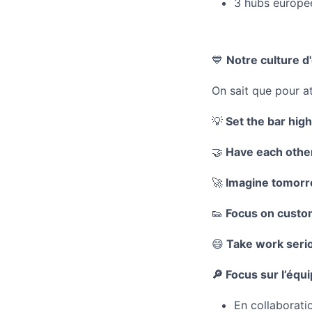
3 hubs européen
💙
Notre culture d
On sait que pour at
💡
Set the bar hig
🤝
Have each other
🚀
Imagine tomorro
👟
Focus on custom
😄
Take work serio
🔎 Focus sur l’équ
En collaborati