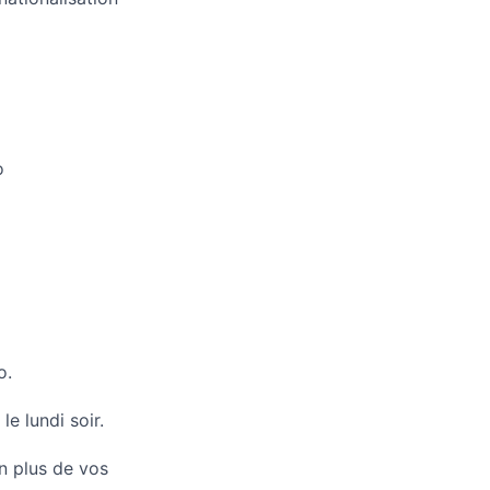
o
o.
e lundi soir.
n plus de vos