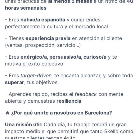
unas prácticas de
al menos 5 meses
a un ritmo de
40
horas semanales
- Eres
nativo/a español/a
y comprendes
perfectamente la cultura y el mercado local
- Tienes
experiencia previa
en atención al cliente
(ventas, prospección, servicio...)
- Eres
enérgico/a, persuasivo/a, curioso/a
y te
motiva el éxito colectivo
- Eres
target-driven
: te encanta alcanzar, y sobre todo
superar
, tus objetivos
- Aprendes rápido, recibes el
feedback
con mente
abierta y demuestras
resiliencia
🔥 ¿Por qué unirte a nosotros en Barcelona?
Una misión útil:
Cada día, tu trabajo tendrá un gran
impacto medible, que permitirá que tanto Skello como
nuestros clientes tengan éxito.