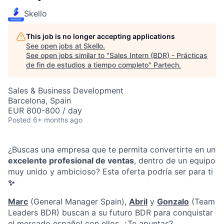
Skello
This job is no longer accepting applications
See open jobs at
Skello
.
See open jobs similar to "
Sales Intern (BDR) - Prácticas
de fin de estudios a tiempo completo
"
Partech
.
Sales & Business Development
Barcelona, Spain
EUR 800-800 / day
Posted
6+ months ago
¿Buscas una empresa que te permita convertirte en un
excelente profesional de ventas
, dentro de un equipo
muy unido y ambicioso? Esta oferta podría ser para ti
✨
Marc
(General Manager Spain),
Abril
y
Gonzalo
(Team
Leaders BDR) buscan a su futuro BDR para conquistar
el mercado español con ellos. ¿Te apuntas?