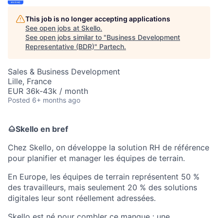
This job is no longer accepting applications
See open jobs at
Skello
.
See open jobs similar to "
Business Development
Representative (BDR)
"
Partech
.
Sales & Business Development
Lille, France
EUR 36k-43k / month
Posted
6+ months ago
🌰
Skello en bref
Chez Skello, on développe la solution RH de référence
pour planifier et manager les équipes de terrain.
En Europe, les équipes de terrain représentent 50 %
des travailleurs, mais seulement 20 % des solutions
digitales leur sont réellement adressées.
Skello est né pour combler ce manque : une