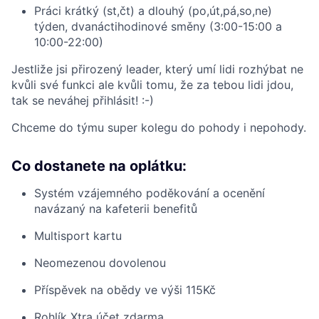
Práci krátký (st,čt) a dlouhý (po,út,pá,so,ne)
týden, dvanáctihodinové směny (3:00-15:00 a
10:00-22:00)
Jestliže jsi přirozený leader, který umí lidi rozhýbat ne
kvůli své funkci ale kvůli tomu, že za tebou lidi jdou,
tak se neváhej přihlásit! :-)
Chceme do týmu super kolegu do pohody i nepohody.
Co dostanete na oplátku:
Systém vzájemného poděkování a ocenění
navázaný na kafeterii benefitů
Multisport kartu
Neomezenou dovolenou
Příspěvek na obědy ve výši 115Kč
Rohlík Xtra účet zdarma