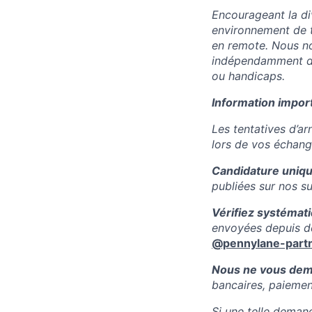
Encourageant la div
environnement de tr
en remote. Nous n
indépendamment de l
ou handicaps.
Information import
Les tentatives d’ar
lors de vos échang
Candidature uniqu
publiées sur nos sup
Vérifiez systémati
envoyées depuis d
@pennylane-part
Nous ne vous dema
bancaires, paiement
Si une telle demand