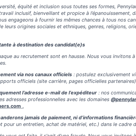
ersité, équité et inclusion sous toutes ses formes, Pennyla
avail inclusif, bienveillant et propice à l’épanouissement, 
ous engageons à fournir les mêmes chances à tous nos can
eurs origines sociales et ethniques, genres, religions, ori
ante à destination des candidat(e)s
naque au recrutement sont en hausse. Nous vous invitons à r
es.
ement via nos canaux officiels
: postulez exclusivement vi
ports officiels (site carrière, pages officielles partenaires)
quement l’adresse e-mail de l’expéditeur
: nos communica
es adresses professionnelles avec les domaines
@
pennyla
ners.com
.
nderons jamais de paiement, ni d’informations financiè
 pour un entretien, achat de matériel, etc.) dans le cadre 
e vous est faite, il s’agit d’une fraude. Nous vous invitons 