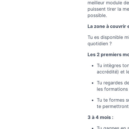
meilleur module de 
puissent tirer la me
possible.
La zone à couvrir 
Tu es disponible m
quotidien ?
Les 2 premiers mo
Tu intègres to
accrédité) et 
Tu regardes de
les formations
Tu te formes s
te permettront
3 à 4 mois :
Tu gagnes en 