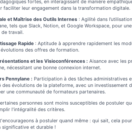
pédagogiques fortes, en interagissant de manière empathiqu
 faciliter leur engagement dans la transformation digitale.
e et Maîtrise des Outils Internes
: Agilité dans l’utilisatio
ane, tels que Slack, Notion, et Google Workspace, pour une 
de travail.
ntissage Rapide
: Aptitude à apprendre rapidement les mod
 évolutions des offres de formation.
résentations et les Visioconférences :
Aisance avec les p
gne, nécessitant une bonne connexion internet.
s Pennylane :
Participation à des tâches administratives et
é des évolutions de la plateforme, avec un investissement d
éer une communauté de formateurs partenaires.
rtaines personnes sont moins susceptibles de postuler que 
lir l'intégralité des critères.
 t'encourageons à postuler quand même : qui sait, cela pourr
 significative et durable !