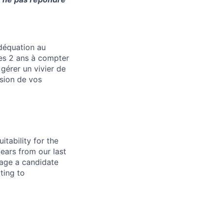
adéquation au
ées 2 ans à compter
gérer un vivier de
sion de vos
tability for the
years from our last
nage a candidate
ting to