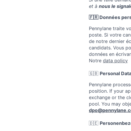
et à
nous le signa
🇫🇷 Données per
Pennylane traite v
poste. Si votre ca
de notre dernier éc
candidats. Vous p
données en écrivan
Notre
data policy
🇬🇧
Personal Dat
Pennylane processe
position. If your a
exchange or the cl
pool. You may obje
dpo@pennylane.
🇩🇪
Personenbez