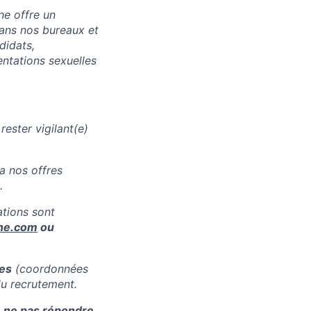
ne offre un
dans nos bureaux et
didats,
entations sexuelles
ester vigilant(e)
a nos offres
.
tions sont
ne.com
ou
res
(coordonnées
du recrutement.
à
ne pas répondre