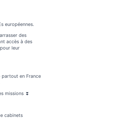
MEs européennes.
arrasser des
ant accès à des
 pour leur
 partout en France
.
es missions ⏬
de cabinets