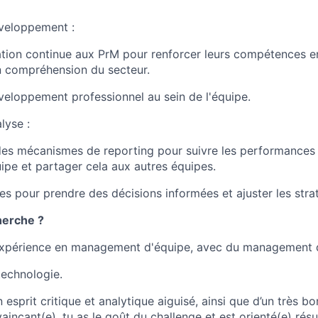
éveloppement :
ation continue aux PrM pour renforcer leurs compétences en
en compréhension du secteur.
veloppement professionnel au sein de l'équipe.
lyse :
des mécanismes de reporting pour suivre les performances i
uipe et partager cela aux autres équipes.
ées pour prendre des décisions informées et ajuster les stra
herche ?
'expérience en management d'équipe, avec du management 
technologie.
 esprit critique et analytique aiguisé, ainsi que d’un très bo
ncant(e), tu as le goût du challenge et est orienté(e) résul