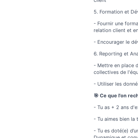
client
5. Formation et D
- Fournir une form
relation client et 
- Encourager le dé
6. Reporting et Ana
- Mettre en place 
collectives de l'éq
- Utiliser les donn
🎯 Ce que l'on rec
- Tu as + 2 ans d
- Tu aimes bien la 
- Tu es doté(e) d’un
Dynamique et convai