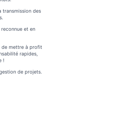
la transmission des
s.
e reconnue et en
t de mettre à profit
sabilité rapides,
 !
estion de projets.