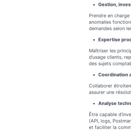
Gestion, invest
Prendre en charge l
anomalies fonctionn
demandes selon leu
Expertise pro
Maîtriser les princ
d’usage clients, r
des sujets comptab
Coordination 
Collaborer étroite
assurer une résolut
Analyse techn
Être capable d’inve
(API, logs, Postma
et faciliter la com