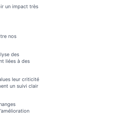
ir un impact très
ntre nos
lyse des
nt liées à des
lues leur criticité
nt un suivi clair
changes
’amélioration