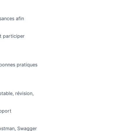
sances afin
t participer
 bonnes pratiques
table, révision,
pport
Postman, Swagger