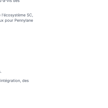
s-à-vis des
e l'écosystème SC,
eux pour Pennylane
.
intégration, des