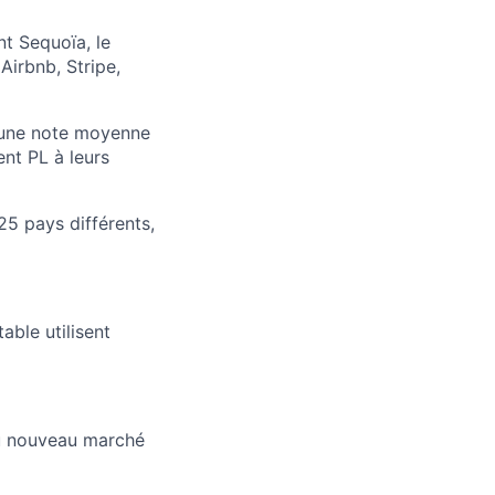
nt Sequoïa, le
Airbnb, Stripe,
c une note moyenne
nt PL à leurs
25 pays différents,
ble utilisent
u nouveau marché