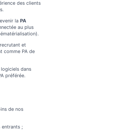
érience des clients
s.
devenir la
PA
nnectée au plus
matérialisation).
ecrutant et
ent comme PA de
logiciels dans
PA préférée.
oins de nos
 entrants ;