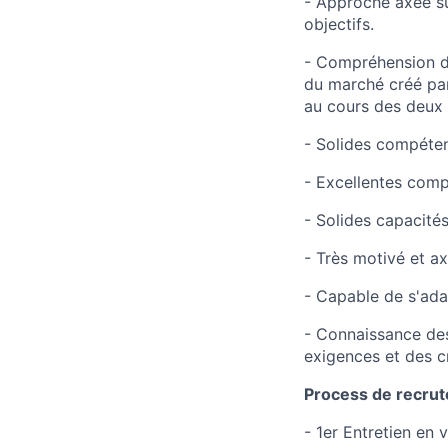
- Approche axée sur
objectifs.
- Compréhension de
du marché créé par
au cours des deux
- Solides compéten
- Excellentes comp
- Solides capacités
- Très motivé et ax
- Capable de s'adap
- Connaissance des 
exigences et des cr
Process de recru
- 1er Entretien en 