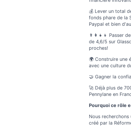
financière innovant
💰 Lever un total d
fonds phare de la 
Paypal et bien d'au
👨‍👩‍👧‍👦 Passer
de 4,6/5 sur Glass
proches!
🌍 Construire une 
avec une culture du 
🤝 Gagner la confia
🚀 Déjà plus de 70
Pennylane en Franc
Pourquoi ce rôle e
Nous recherchons 
créé par la Réform