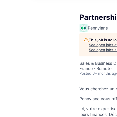
Partnersh
Pennylane
This job is no 
See open jobs a
See open jobs si
Sales & Business 
France · Remote
Posted
6+ months ag
Vous cherchez un e
Pennylane vous offr
Ici, votre expertis
leurs finances. Dé