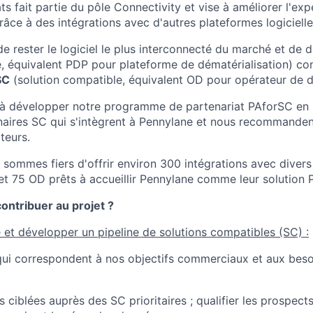
ts fait partie du pôle Connectivity et vise à améliorer l'exp
âce à des intégrations avec d'autres plateformes logicielle
de rester le logiciel le plus interconnecté du marché et de 
, équivalent PDP pour plateforme de dématérialisation) co
SC
(solution compatible, équivalent OD pour opérateur de dé
à développer notre programme de partenariat PAforSC en r
enaires SC qui s'intègrent à Pennylane et nous recommand
ateurs.
 sommes fiers d'offrir environ 300 intégrations avec divers 
 et 75 OD prêts à accueillir Pennylane comme leur solution 
ntribuer au projet ?
e et développer un pipeline de solutions compatibles (SC) :
C qui correspondent à nos objectifs commerciaux et aux bes
 ciblées auprès des SC prioritaires ; qualifier les prospects