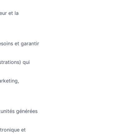
eur et la
esoins et garantir
trations) qui
rketing,
tunités générées
ctronique et