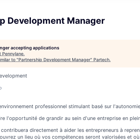
ip Development Manager
longer accepting applications
t
Pennylane
.
milar to "
Partnership Development Manager
"
Partech
.
Development
o
nvironnement professionnel stimulant basé sur l'autonomie 
e l'opportunité de grandir au sein d'une entreprise en plei
e contribuera directement à aider les entrepreneurs à repren
couvrez un lieu où vos compétences seront valorisées et o