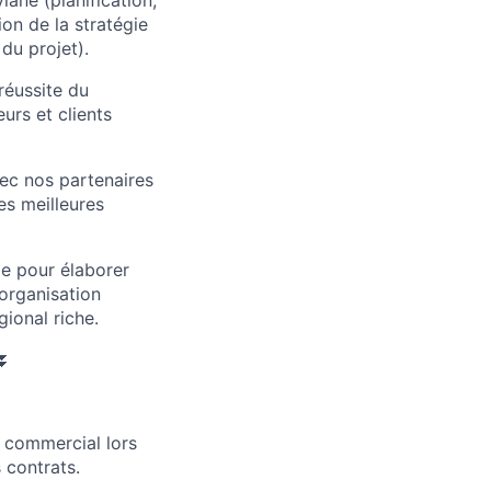
lane (planification,
on de la stratégie
du projet).
réussite du
eurs et clients
vec nos partenaires
es meilleures
le pour élaborer
organisation
ional riche.
 ⏬
u commercial lors
 contrats.