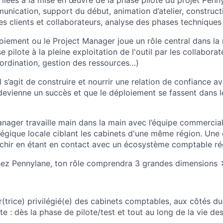
s liées à la mise en œuvre de la phase pilote du projet Penny
nication, support du début, animation d’atelier, constructi
 clients et collaborateurs, analyse des phases techniques 
iement ou le Project Manager joue un rôle central dans la 
 pilote à la pleine exploitation de l'outil par les collaborat
oordination, gestion des ressources…)
l s’agit de construire et nourrir une relation de confiance a
 devienne un succès et que le déploiement se fassent dans l
anager travaille main dans la main avec l’équipe commercia
égique locale ciblant les cabinets d'une même région. Une 
ichir en étant en contact avec un écosystème comptable rég
hez Pennylane, ton rôle comprendra 3 grandes dimensions
ur(trice) privilégié(e) des cabinets comptables, aux côtés d
te : dès la phase de pilote/test et tout au long de la vie des