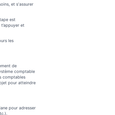
oins, et s'assurer
tape est
 t’appuyer et
ours les
iement de
osystème comptable
ts comptables
ojet pour atteindre
ylane pour adresser
c.).