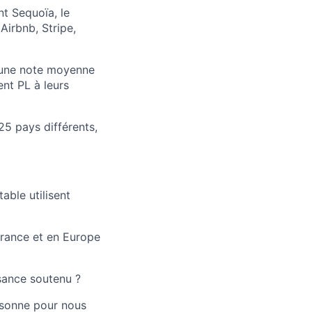
nt Sequoïa, le
Airbnb, Stripe,
c une note moyenne
nt PL à leurs
25 pays différents,
ble utilisent
 France et en Europe
sance soutenu ?
ersonne pour nous