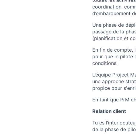
toutes les activité
coordination, commu
d’embarquement des
Une phase de déplo
passage de la phase
(planification et c
En fin de compte, i
pour que le pilote
conditions.
L’équipe Project M
une approche strat
propice pour s'enr
En tant que PrM c
Relation client
Tu es l’interlocute
de la phase de pilo