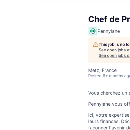
Chef de Pr
Pennylane
This job is no 
See open jobs a
See open jobs si
Metz, France
Posted
6+ months ag
Vous cherchez un e
Pennylane vous offr
Ici, votre expertis
leurs finances. Dé
façonner l'avenir d