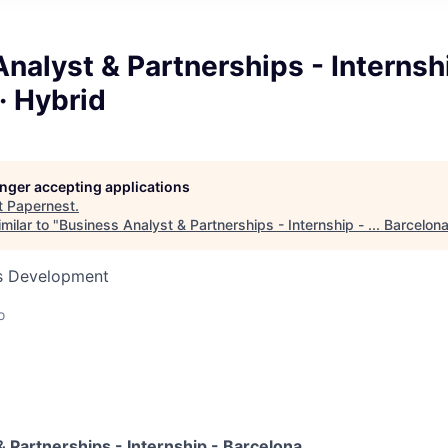
nalyst & Partnerships - Internship
· Hybrid
longer accepting applications
t
Papernest
.
milar to "
Business Analyst & Partnerships - Internship - ... Barcelona
ss Development
o
 Partnerships - Internship - Barcelona