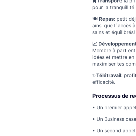
🚆Transport:
la pri
pour la tranquillit
🍽️
Repas:
petit dé
ainsi que l´accès à
sains et équilibrés!
📈 Développement 
Membre à part enti
idées et mettre en
maximiser tes comp
✨
Télétravail
: prof
efficacité.
Processus de re
• Un premier appe
• Un Business case
• Un second appe