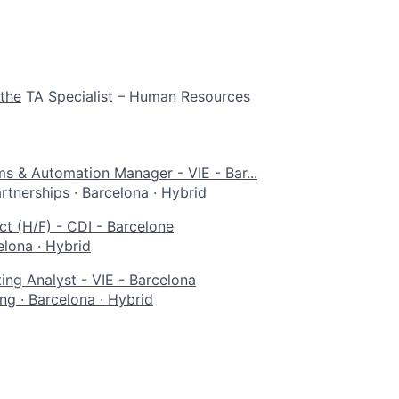
the
TA Specialist – Human Resources
s & Automation Manager - VIE - Bar...
rtnerships
·
Barcelona
·
Hybrid
t (H/F) - CDI - Barcelone
elona
·
Hybrid
ng Analyst - VIE - Barcelona
ing
·
Barcelona
·
Hybrid