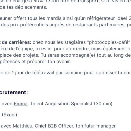
se en charge à 50% de ton titre de transport, si tu vis en r
é de tes déplacements.
jeuner offert tous les mardis ainsi qu’un réfrigérateur Ideel
 des prix préférentiels auprès de restaurants partenaires, 
de carrières:
chez nous les stagiaires “photocopies-café” 
ère de l’équipe, tu es ici pour apprendre, mais également p
 place des projets. Tu seras accompagné(e) tout au long d
étences et préparer ton avenir.
ite de 1 jour de télétravail par semaine pour optimiser ta co
crutement :
l avec
Emma
, Talent Acquisition Specialist (30 min)
 (Excel)
l avec
Matthieu
, Chief B2B Officer, ton futur manager