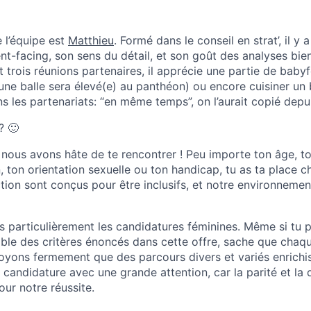
e l’équipe est
Matthieu
. Formé dans le conseil en strat’, il y
nt-facing, son sens du détail, et son goût des analyses bien
 trois réunions partenaires, il apprécie une partie de babyf
une balle sera élevé(e) au panthéon) ou encore cuisiner un 
 les partenariats: “en même temps”, on l’aurait copié depuis 
? 🙂
, nous avons hâte de te rencontrer ! Peu importe ton âge, to
on, ton orientation sexuelle ou ton handicap, tu as ta place 
ion sont conçus pour être inclusifs, et notre environnement
particulièrement les candidatures féminines. Même si tu 
ble des critères énoncés dans cette offre, sache que chaq
oyons fermement que des parcours divers et variés enrichis
candidature avec une grande attention, car la parité et la 
our notre réussite.