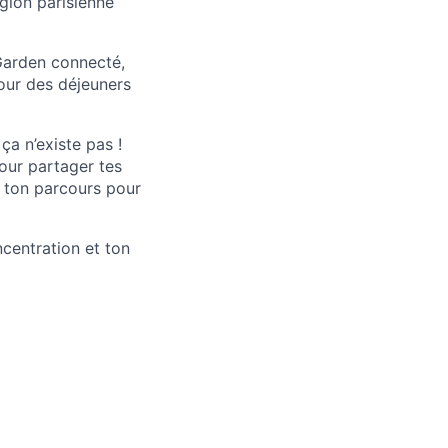
égion parisienne
 Garden connecté,
pour des déjeuners
ça n’existe pas !
our partager tes
e ton parcours pour
ncentration et ton