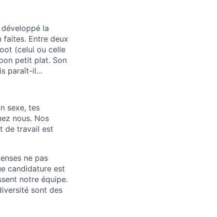
 a développé la
 faites. Entre deux
oot (celui ou celle
bon petit plat. Son
paraît-il...
n sexe, tes
chez nous. Nos
 de travail est
penses ne pas
ue candidature est
sent notre équipe.
diversité sont des