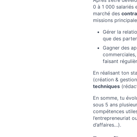
Après s’être dével
0 à 1 000 salariés 
marché des
contra
missions principale
Gérer la relati
que des parten
Gagner des app
commerciales, 
faisant réguliè
En réalisant ton 
(création & gestio
techniques
(rédact
En somme, tu évol
sous 5 ans plusieur
compétences utiles
l’entrepreneuriat 
d’affaires…).