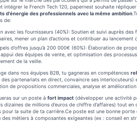
oppé sur le marché des particuliers qui a permis de passer 
et intégrer le French Tech 120, papernest souhaite réplique
ts d’énergie des professionnels
avec la même ambition
.
s de:
on avec les fournisseurs (40%): Soutien et suivi auprès des f
aires, mener un plan d’actions et contribuer au lancement d
els d’offres jusqu’à 200 000€ (60%): Élaboration de propo
appui des équipes de vente, et optimisation des processus 
rement de la veille.
stage dans nos équipes B2B, tu gagneras en compétences
re
n des partenariats en direct, convaincre ses interlocuteurs
ion de propositions commerciales, analyse et amélioration
ueras sur un poste à
fort impact
(développer une activité p
s dizaines de millions d’euros de chiffre d’affaires) tout e
 pour la suite de ta carrière.Ce poste est une bonne porte 
ou des métiers à composantes exigeantes (ex : conseil en st