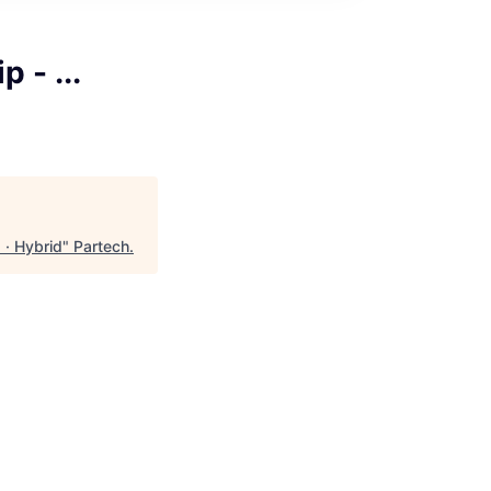
 - ...
 · Hybrid
"
Partech
.