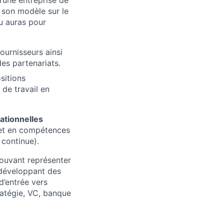
d’une entreprise de
r son modèle sur le
Tu auras pour
ournisseurs ainsi
es partenariats.
sitions
de travail en
lationnelles
) et en compétences
 continue).
ouvant représenter
n développant des
d’entrée vers
ratégie, VC, banque