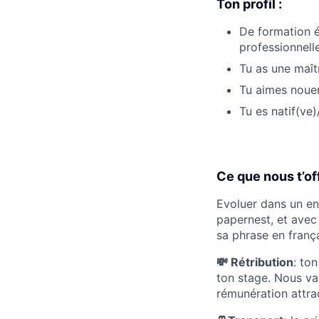
Ton profil :
De formation é
professionnell
Tu as une maît
Tu aimes nouer
Tu es natif(ve
Ce que nous t’of
Evoluer dans un en
papernest, et avec
sa phrase en frança
💸 Rétribution
: to
ton stage. Nous va
rémunération attra