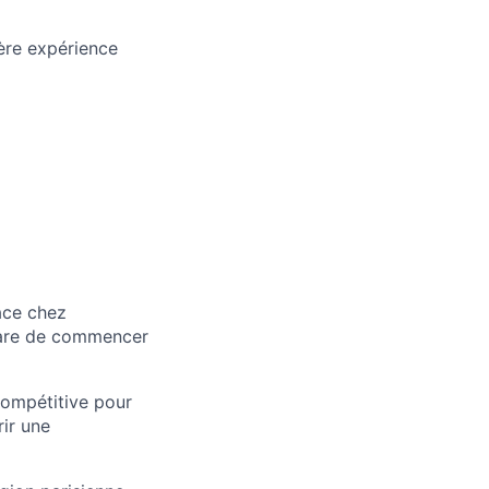
ère expérience
lace chez
 rare de commencer
 compétitive pour
ir une