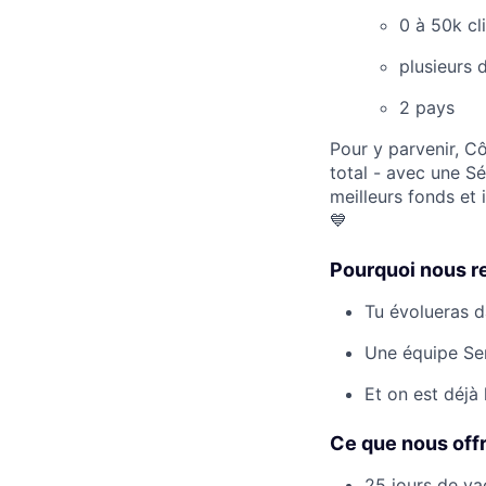
0 à 50k cli
plusieurs 
2 pays
Pour y parvenir, C
total - avec une S
meilleurs fonds et
💙
Pourquoi nous re
Tu évolueras d
Une équipe Sen
Et on est déjà 
Ce que nous offr
25 jours de va