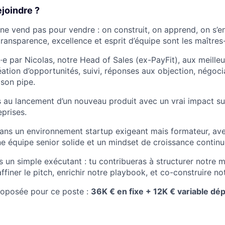
joindre ?
ne vend pas pour vendre : on construit, on apprend, on s’en
 transparence, excellence et esprit d’équipe sont les maître
·e par Nicolas, notre Head of Sales (ex-PayFit), aux meille
éation d’opportunités, suivi, réponses aux objection, négoc
 son pipe.
s au lancement d’un nouveau produit avec un vrai impact su
eprises.
ans un environnement startup exigeant mais formateur, av
ne équipe senior solide et un mindset de croissance continu
s un simple exécutant : tu contribueras à structurer notre 
finer le pitch, enrichir notre playbook, et co-construire not
roposée pour ce poste :
36K € en fixe + 12K € variable d