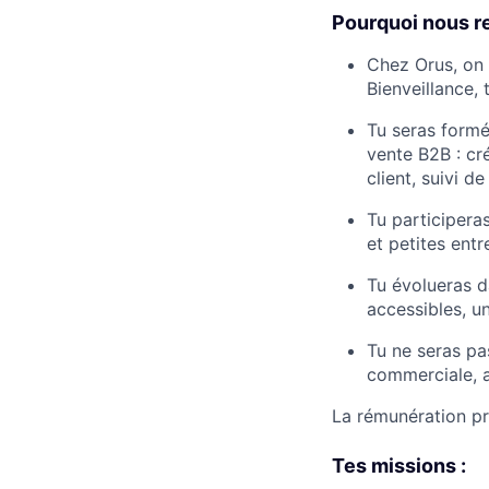
Pourquoi nous re
Chez Orus, on 
Bienveillance,
Tu seras formé
vente B2B : cr
client, suivi de
Tu participera
et petites entr
Tu évolueras d
accessibles, u
Tu ne seras pa
commerciale, af
La rémunération p
Tes missions :