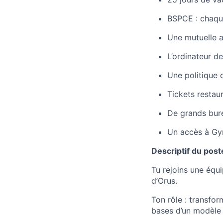
BSPCE : chaque
Une mutuelle 
L’ordinateur d
Une politique d
Tickets restau
De grands bur
Un accès à Gym
Descriptif du post
Tu rejoins une équ
d’Orus.
Ton rôle : transfo
bases d’un modèle 