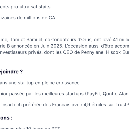
ents pro ultra satisfaits
dizaines de millions de CA
ôme, Tom et Samuel, co-fondateurs d’Orus, ont levé 41 milli
érie B annoncée en Juin 2025. L’occasion aussi d’être acco
 investisseurs privés, dont les CEO de Pennylane, Hiscox Eu
joindre ?
ans une startup en pleine croissance
ior passée par les meilleures startups (PayFit, Qonto, Alan,
l’insurtech préférée des Français avec 4,9 étoiles sur TrustPi
ons :
cances plus 10 jours de RTT