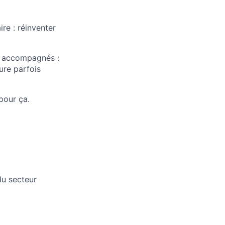
re : réinventer
al accompagnés :
ure parfois
pour ça.
du secteur