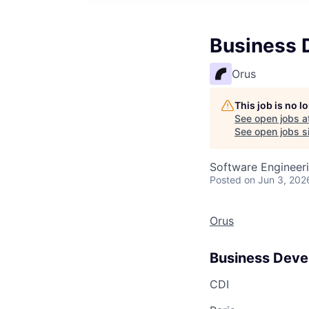
Business D
Orus
This job is no 
See open jobs a
See open jobs si
Software Engineer
Posted
on Jun 3, 202
Orus
Business Devel
CDI