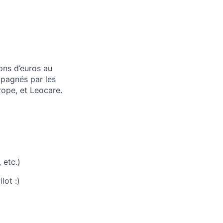
ons d’euros au
mpagnés par les
rope, et Leocare.
 etc.)
lot :)