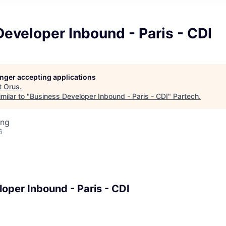
eveloper Inbound - Paris - CDI
longer accepting applications
t
Orus
.
milar to "
Business Developer Inbound - Paris - CDI
"
Partech
.
ing
6
oper Inbound - Paris - CDI