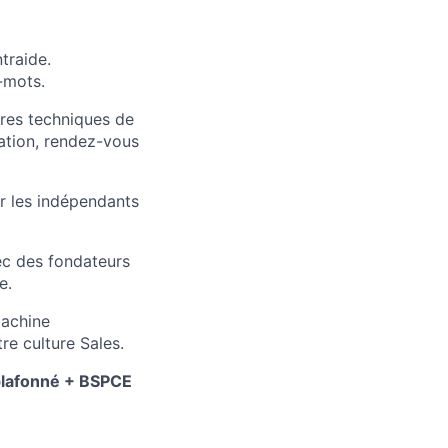
traide.
s-mots.
ures techniques de
iation, rendez-vous
r les indépendants
ec des fondateurs
e.
machine
re culture Sales.
éplafonné + BSPCE