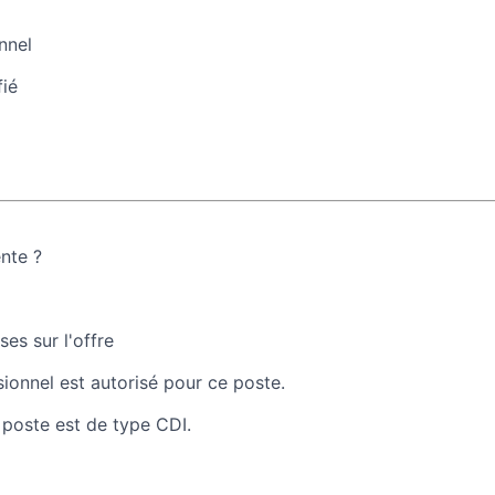
nnel
fié
ente ?
es sur l'offre
sionnel est autorisé pour ce poste.
 poste est de type CDI.