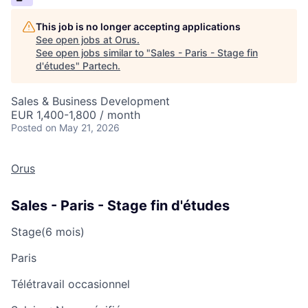
This job is no longer accepting applications
See open jobs at
Orus
.
See open jobs similar to "
Sales - Paris - Stage fin
d'études
"
Partech
.
Sales & Business Development
EUR 1,400-1,800 / month
Posted
on May 21, 2026
Orus
Sales - Paris - Stage fin d'études
Stage
(6 mois)
Paris
Télétravail occasionnel