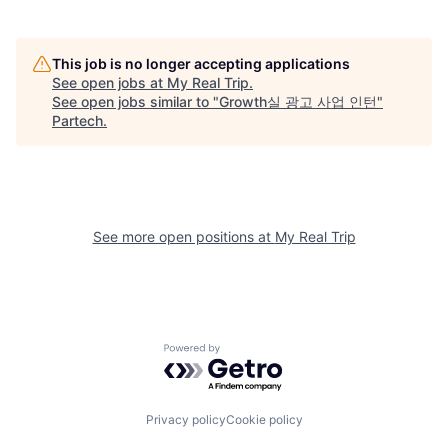
This job is no longer accepting applications
See open jobs at
My Real Trip
.
See open jobs similar to "
Growth실 광고 사업 인턴
"
Partech
.
See more open positions at
My Real Trip
Powered by Getro.com
Privacy policy
Cookie policy