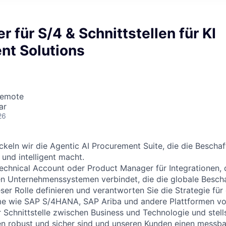
r für S/4 & Schnittstellen für KI
nt Solutions
Remote
ar
26
ckeln wir die
Agentic
AI
Procurement
Suite, die die Besch
t und intelligent macht.
echnical Account oder
Product
Manager für Integrationen
,
en Unternehmenssystemen verbindet, die die globale Besch
eser Rolle definieren und verantworten Sie die Strategie für
me wie SAP S/4HANA, SAP
Ariba
und andere Plattformen von
r Schnittstelle zwischen
Business und Technologie
und stell
en robust und sicher sind und unseren Kunden einen messb