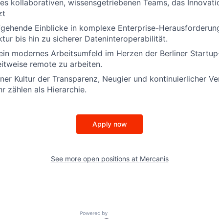
nes
kollaborativen
,
wissensgetriebenen
Teams
, das
Innovati
zt
efgehende Einblicke in
komplexe
Enterprise-
Herausforderun
ktur
bis
hin
zu
sicherer
Dateninteroperabilität
.
ein
modernes
Arbeitsumfeld
im
Herzen der Berliner Startup
eitweise
remote
zu
arbeiten
.
iner
Kultur der
Transparenz
,
Neugier
und
kontinuierlicher
Ve
hr
zählen
als
Hierarchie
.
Apply now
See more open positions at
Mercanis
Powered by Getro.com