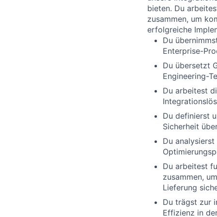
bieten. Du arbeite
zusammen, um komp
erfolgreiche Impl
Du übernimmst 
Enterprise-Pr
Du übersetzt G
Engineering-T
Du arbeitest d
Integrationslö
Du definierst 
Sicherheit
über
Du analysierst
Optimierungsp
Du arbeitest f
zusammen, um 
Lieferung siche
Du trägst zur 
Effizienz in d