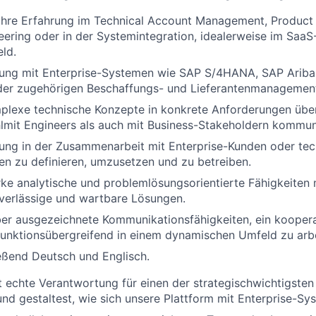
ahre Erfahrung im Technical Account Management,
Product
eering
oder in der Systemintegration, idealerweise im
SaaS-
ld.
rung
mit
Enterprise-Systemen
wie
SAP S/4HANA, SAP
Ariba
 der zugehörigen
Beschaffungs- und Lieferantenmanagemen
plexe technische Konzepte in
konkrete
Anforderungen
übe
l
mit
Engineers
als
auch
mit
Business-
Stakeholdern
kommuni
ung in der
Zusammenarbeit
mit
Enterprise-Kunden
oder
tec
nen
zu
definieren
,
umzusetzen
und
zu
betreiben
.
rke
analytische
und
problemlösungsorientierte
Fähigkeiten
verlässige
und
wartbare
Lösungen
.
ber ausgezeichnete
Kommunikationsfähigkeiten
,
ein
koopera
funktionsübergreifend
in
einem
dynamischen
Umfeld
zu
arb
ießend
Deutsch und Englisch
.
t echte
Verantwortung
für
einen
der
strategisch
wichtigste
und
gestaltest
,
wie
sich
unsere
Plattform
mit
Enterprise-
Sy