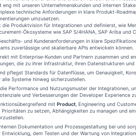
st eng mit unseren Unternehmenskunden und internen Stake
lexe technische Anforderungen in klare Produkt-Roadma
ementierungen umzusetzen.
die Produktvision für Integrationen und definierst,
wie
Mer
ocurement-
Ökosysteme
wie
SAP S/4HANA
,
SAP Ariba
und
C
eschäfts- und Kundenanforderungen in klare Spezifikation
eams zuverlässige und
skalierbare
APIs
entwickeln können.
irekt mit Enterprise-Kunden und Partnern zusammen und en
sungen, die zu ihrer Infrastruktur, ihren Datenstrukturen un
und pflegst Standards für Datenflüsse,
um
Genauigkeit, Kon
 alle Systeme hinweg sicherzustellen.
 die Performance und Nutzungsmuster der Integrationen, u
otenziale und Verbesserungen der
Developer Experience
zu
unktionsübergreifend mit
Product
,
Engineering
und
Custom
Prioritäten zu setzen, Abhängigkeiten zu managen und ein
rzustellen.
internen
Dokumentation und Prozessgestaltung
bei und
sor
er Entwicklung, dem Testen und der Wartung von Integration