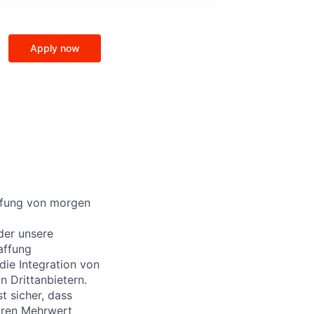
Apply now
affung von morgen
 der unsere
affung
 die Integration von
 Drittanbietern.
st sicher, dass
aren Mehrwert