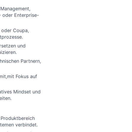
Management,
 oder Enterprise-
oder
Coupa
,
tprozesse.
rsetzen
und
zieren
.
hnischen
Partnern
,
mit,
mit
Fokus
auf
tives
Mindset
und
eiten
.
n
Produktbereich
stemen
verbindet
.