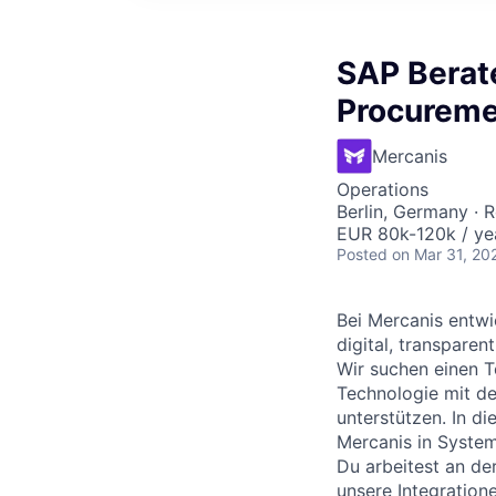
SAP Berate
Procureme
Mercanis
Operations
Berlin, Germany · 
EUR 80k-120k / ye
Posted
on Mar 31, 20
Bei
Mercanis
entwi
digital, transparen
Wir suchen einen
T
Technologie mit d
unterstützen. In di
Mercanis
in
Syste
Du arbeitest an de
unsere Integration