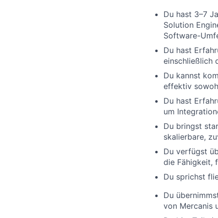
Du hast
3–7 J
Solution Engin
Software-Umfe
Du hast Erfah
einschließlich
Du kannst kom
effektiv
sowoh
Du hast Erfahr
um
Integratio
Du bringst sta
skalierbare
,
zu
Du verfügst ü
die
Fähigkeit
,
Du sprichst
fl
Du übernimms
von
Mercanis