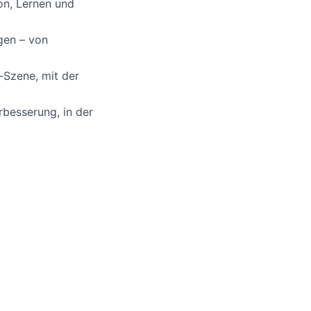
on,
Lernen
und
gen
– von
-
Szene
,
mit
der
rbesserung
, in der