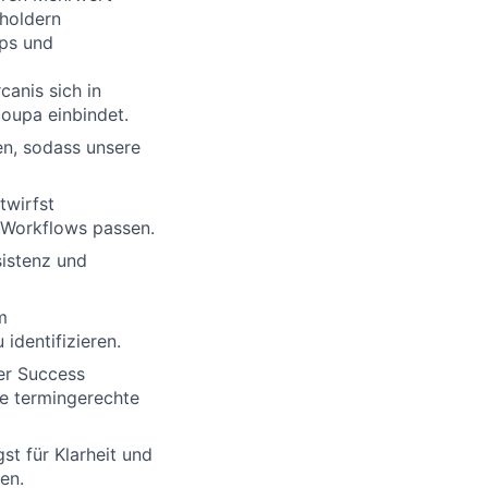
holdern
ps und
canis
sich
in
oupa
einbindet
.
en, sodass unsere
twirfst
d Workflows passen.
sistenz und
m
 identifizieren.
er
Success
e termingerechte
gst
für Klarheit und
en.