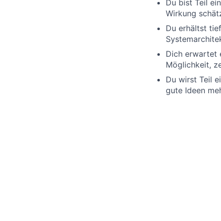
Du bist Teil ei
Wirkung
schät
Du erhältst ti
Systemarchite
Dich erwartet 
Möglichkeit
,
z
Du wirst Teil e
gute
Ideen
me