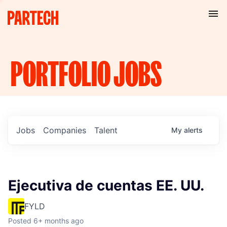
PORTFOLIO
JOBS
Jobs
Companies
Talent
My
alerts
Ejecutiva de cuentas EE. UU.
FYLD
Posted
6+ months ago